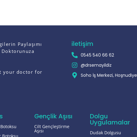
Copyright © 2025 Uzm. Dr. Sema Yıldız, Tüm Hakları Saklıdır.
iletişim
gilerin Paylaşımı
a Doktorunuza
0545 540 66 62
@drsemayildiz
t your doctor for
Soho İş Merkezi, Hoşnudiye
s
Gençlik Aşısı
Dolgu
Uygulamalar
k Botoksu
Cilt Gençleştirme
Aşısı
Dudak Dolgusu
r Botoksu