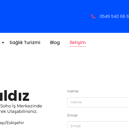
0545 540 66 
Sağlık Turizmi
Blog
İletişim
ldız
name
 Soho İş Merkezinde
k Ulaşabilirsiniz.
Email
şı/Eskişehir