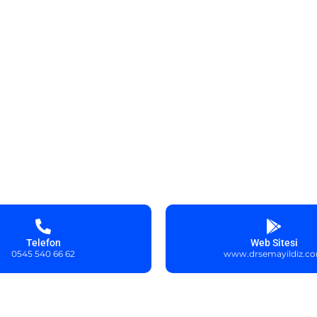
Telefon
Web Sitesi
0545 540 66 62
www.drsemayildiz.c