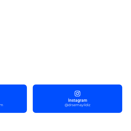
İnstagram
om
@drsemayildiz