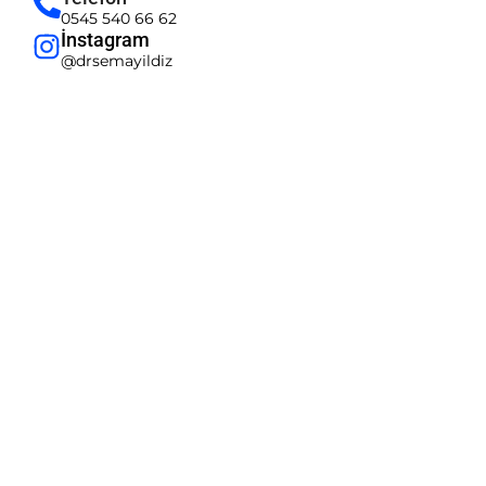
0545 540 66 62
İnstagram
@drsemayildiz