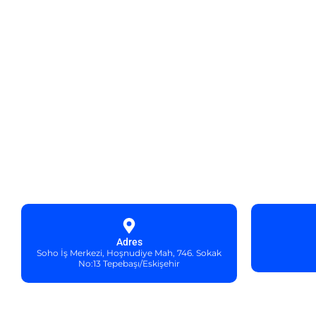
Adres
Soho İş Merkezi, Hoşnudiye Mah, 746. Sokak
No:13 Tepebaşı/Eskişehir